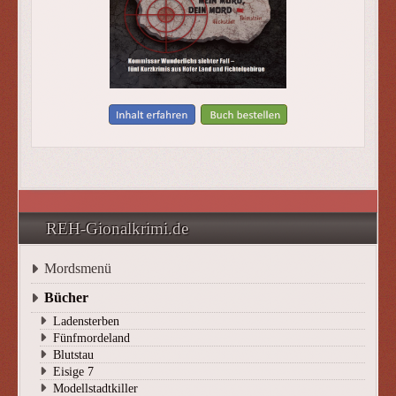
REH-Gionalkrimi.de
Mordsmenü
Bücher
Ladensterben
Fünfmordeland
Blutstau
Eisige 7
Modellstadtkiller